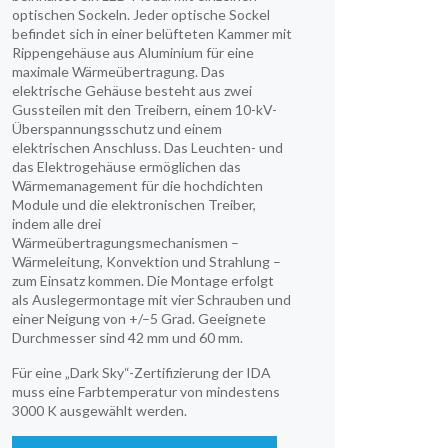
optischen Sockeln. Jeder optische Sockel
befindet sich in einer belüfteten Kammer mit
Rippengehäuse aus Aluminium für eine
maximale Wärmeübertragung. Das
elektrische Gehäuse besteht aus zwei
Gussteilen mit den Treibern, einem 10-kV-
Überspannungsschutz und einem
elektrischen Anschluss. Das Leuchten- und
das Elektrogehäuse ermöglichen das
STARTSEITE
01
Wärmemanagement für die hochdichten
Module und die elektronischen Treiber,
indem alle drei
PRODUKTE
Wärmeübertragungsmechanismen –
02
Wärmeleitung, Konvektion und Strahlung –
zum Einsatz kommen. Die Montage erfolgt
EARTHLIGHT
als Auslegermontage mit vier Schrauben und
03
einer Neigung von +/–5 Grad. Geeignete
Durchmesser sind 42 mm und 60 mm.
UNSERE DIENSTLEISTUNGE
Für eine „Dark Sky“-Zertifizierung der IDA
04
muss eine Farbtemperatur von mindestens
3000 K ausgewählt werden.
RECHTLICH
05