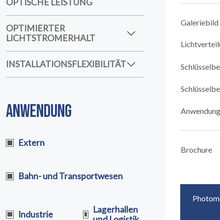
OPTISCHE LEISTUNG
Galeriebild
OPTIMIERTER
LICHTSTROMERHALT
Lichtvertei
INSTALLATIONSFLEXIBILITÄT
Schlüsselb
Schlüsselb
ANWENDUNG
Anwendun
Extern
Brochure
Bahn- und Transportwesen
Photom
Lagerhallen
Industrie
und Logistik