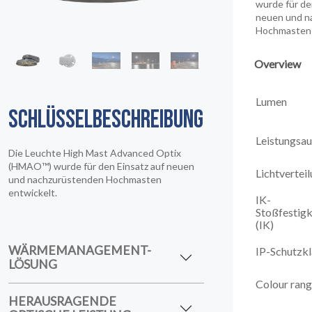
wurde für de
neuen und n
Hochmasten 
Overview
Lumen
SCHLÜSSELBESCHREIBUNG
Leistungsa
Die Leuchte High Mast Advanced Optix
(HMAO™) wurde für den Einsatz auf neuen
Lichtvertei
und nachzurüstenden Hochmasten
entwickelt.
IK-
Stoßfestigk
(IK)
WÄRMEMANAGEMENT-
IP-Schutzkl
LÖSUNG
Colour ran
HERAUSRAGENDE